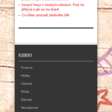
Invazní hmyz v českých městech: Proč ho
přibývá a jak se mu bránit
Co vůbec prozradí předvolba 246
RUBRIKY
Finance
Hobby
Internet
Móda
Návody
Nezařazené