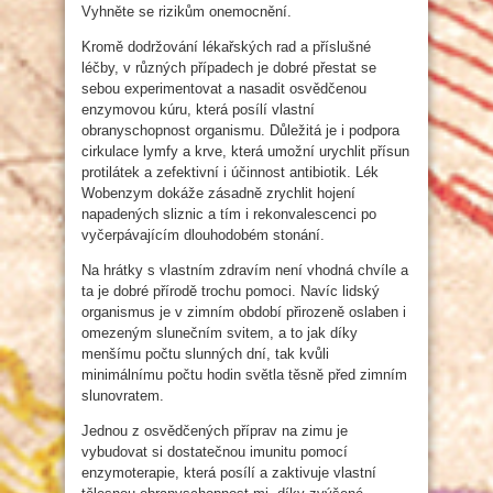
Vyhněte se rizikům onemocnění.
Kromě dodržování lékařských rad a příslušné
léčby, v různých případech je dobré přestat se
sebou experimentovat a nasadit osvědčenou
enzymovou kúru, která posílí vlastní
obranyschopnost organismu. Důležitá je i podpora
cirkulace lymfy a krve, která umožní urychlit přísun
protilátek a zefektivní i účinnost antibiotik. Lék
Wobenzym dokáže zásadně zrychlit hojení
napadených sliznic a tím i rekonvalescenci po
vyčerpávajícím dlouhodobém stonání.
Na hrátky s vlastním zdravím není vhodná chvíle a
ta je dobré přírodě trochu pomoci. Navíc lidský
organismus je v zimním období přirozeně oslaben i
omezeným slunečním svitem, a to jak díky
menšímu počtu slunných dní, tak kvůli
minimálnímu počtu hodin světla těsně před zimním
slunovratem.
Jednou z osvědčených příprav na zimu je
vybudovat si dostatečnou imunitu pomocí
enzymoterapie, která posílí a zaktivuje vlastní