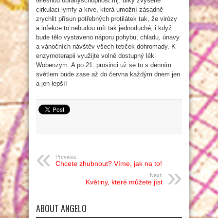
tělesnou obranyschopnost mj. díky zvýšené
cirkulaci lymfy a krve, která umožní zásadně
zrychlit přísun potřebných protilátek tak, že virózy
a infekce to nebudou mít tak jednoduché, i když
bude tělo vystaveno náporu pohybu, chladu, únavy
a vánočních návštěv všech tetiček dohromady. K
enzymoterapii využijte volně dostupný lék
Wobenzym. A po 21. prosinci už se to s denním
světlem bude zase až do června každým dnem jen
a jen lepší!
Previous:
Chcete zhubnout? Víme, jak na to!
Next:
Květiny, které můžete jíst
ABOUT ANGELO