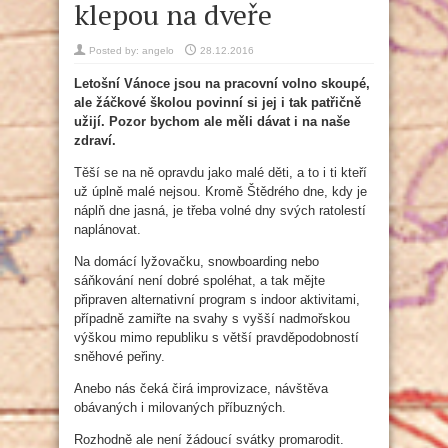
klepou na dveře
Posted by:
angelo
28.12.2016
Letošní Vánoce jsou na pracovní volno skoupé,
ale žáčkové školou povinní si jej i tak patřičně
užijí. Pozor bychom ale měli dávat i na naše
zdraví.
Těší se na ně opravdu jako malé děti, a to i ti kteří
už úplně malé nejsou. Kromě Štědrého dne, kdy je
náplň dne jasná, je třeba volné dny svých ratolestí
naplánovat.
Na domácí lyžovačku, snowboarding nebo
sáňkování není dobré spoléhat, a tak mějte
připraven alternativní program s indoor aktivitami,
případně zamiřte na svahy s vyšší nadmořskou
výškou mimo republiku s větší pravděpodobností
sněhové peřiny.
Anebo nás čeká čirá improvizace, návštěva
obávaných i milovaných příbuzných.
Rozhodně ale není žádoucí svátky promarodit.