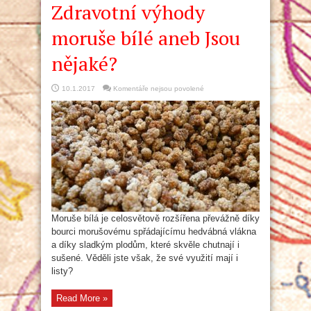
Zdravotní výhody
moruše bílé aneb Jsou
nějaké?
u
10.1.2017
Komentáře nejsou povolené
textu
s
názvem
Zdravotní
výhody
moruše
bílé
aneb
Jsou
nějaké?
Moruše bílá je celosvětově rozšířena převážně díky
bourci morušovému spřádajícímu hedvábná vlákna
a díky sladkým plodům, které skvěle chutnají i
sušené. Věděli jste však, že své využití mají i
listy?
Read More »