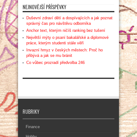
NEJNOVĚJŠÍ PŘÍSPĚVKY
Duševní zdraví dětí a dospívajících a jak poznat
správný čas pro návštěvu odborníka
Anchor text, kterým ničíš ranking bez tušení
Největší mýty o psaní bakalářské a diplomové
práce, kterým studenti stále věří
Invazní hmyz v českých městech: Proč ho
přibývá a jak se mu bránit
Co vůbec prozradí předvolba 246
RUBRIKY
Finance
Hobby