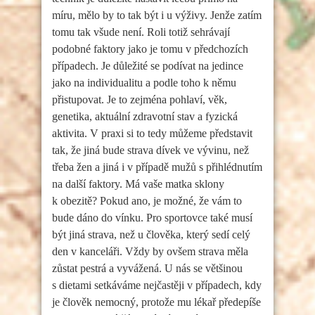
míru, mělo by to tak být i u výživy. Jenže zatím
tomu tak všude není. Roli totiž sehrávají
podobné faktory jako je tomu v předchozích
případech. Je důležité se podívat na jedince
jako na individualitu a podle toho k němu
přistupovat. Je to zejména pohlaví, věk,
genetika, aktuální zdravotní stav a fyzická
aktivita. V praxi si to tedy můžeme představit
tak, že jiná bude strava dívek ve vývinu, než
třeba žen a jiná i v případě mužů s přihlédnutím
na další faktory. Má vaše matka sklony
k obezitě? Pokud ano, je možné, že vám to
bude dáno do vínku. Pro sportovce také musí
být jiná strava, než u člověka, který sedí celý
den v kanceláři. Vždy by ovšem strava měla
zůstat pestrá a vyvážená. U nás se většinou
s dietami setkáváme nejčastěji v případech, kdy
je člověk nemocný, protože mu lékař předepíše