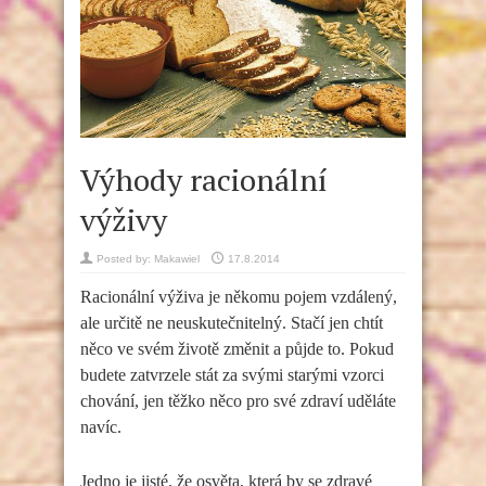
Výhody racionální
výživy
Posted by:
Makawiel
17.8.2014
Racionální výživa je někomu pojem vzdálený,
ale určitě ne neuskutečnitelný. Stačí jen chtít
něco ve svém životě změnit a půjde to. Pokud
budete zatvrzele stát za svými starými vzorci
chování, jen těžko něco pro své zdraví uděláte
navíc.
Jedno je jisté, že osvěta, která by se zdravé