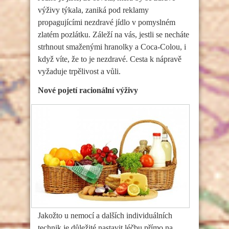
výživy týkala, zaniká pod reklamy
propagujícími nezdravé jídlo v pomyslném
zlatém pozlátku. Záleží na vás, jestli se necháte
strhnout smaženými hranolky a Coca-Colou, i
když víte, že to je nezdravé. Cesta k nápravě
vyžaduje trpělivost a vůli.
Nové pojetí racionální výživy
Jakožto u nemocí a dalších individuálních
technik je důležité nastavit léčbu přímo na