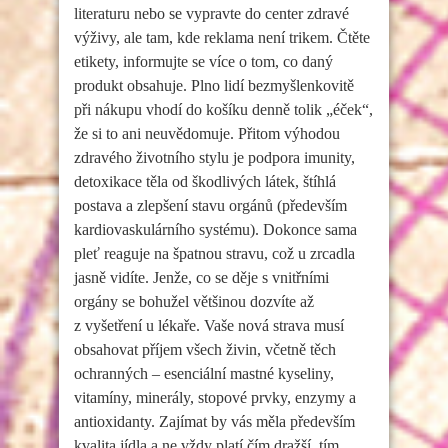
literaturu nebo se vypravte do center zdravé
výživy, ale tam, kde reklama není trikem. Čtěte
etikety, informujte se více o tom, co daný
produkt obsahuje. Plno lidí bezmyšlenkovitě
při nákupu vhodí do košíku denně tolik „éček“,
že si to ani neuvědomuje. Přitom výhodou
zdravého životního stylu je podpora imunity,
detoxikace těla od škodlivých látek, štíhlá
postava a zlepšení stavu orgánů (především
kardiovaskulárního systému). Dokonce sama
pleť reaguje na špatnou stravu, což u zrcadla
jasně vidíte. Jenže, co se děje s vnitřními
orgány se bohužel většinou dozvíte až
z vyšetření u lékaře. Vaše nová strava musí
obsahovat příjem všech živin, včetně těch
ochranných – esenciální mastné kyseliny,
vitamíny, minerály, stopové prvky, enzymy a
antioxidanty. Zajímat by vás měla především
kvalita jídla a ne vždy platí čím dražší, tím