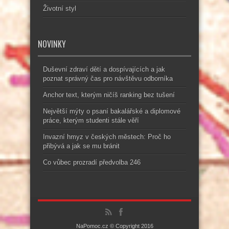
Životní styl
NOVINKY
Duševní zdraví dětí a dospívajících a jak
poznat správný čas pro návštěvu odborníka
Anchor text, kterým ničíš ranking bez tušení
Největší mýty o psaní bakalářské a diplomové
práce, kterým studenti stále věří
Invazní hmyz v českých městech: Proč ho
přibývá a jak se mu bránit
Co vůbec prozradí předvolba 246
NaPomoc.cz © Copyright 2016