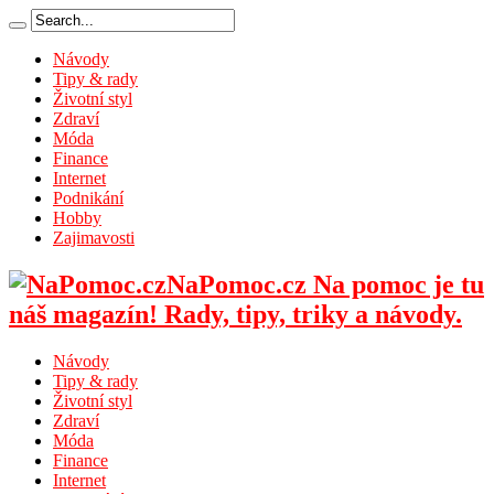
Návody
Tipy & rady
Životní styl
Zdraví
Móda
Finance
Internet
Podnikání
Hobby
Zajimavosti
NaPomoc.cz Na pomoc je tu
náš magazín! Rady, tipy, triky a návody.
Návody
Tipy & rady
Životní styl
Zdraví
Móda
Finance
Internet