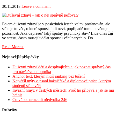
30.11.2018
Leave a comment
Pojem duševní zdraví je v posledních letech velmi profanován, ale
stále je to věc, o které spousta lidí neví, popřípadě tomu nevěnuje
pozornost. Jaká deprese? Jaký špatný psychický stav? Lidé dnes žijí
ve stresu, často musejí udělat spoustu věcí narychlo. Do ...
Read More »
Nejnovější příspěvky
Duševní zdraví dětí a dospívajících a jak poznat správný čas
pro návštěvu odborníka
Anchor text, kterým ničíš ranking bez tušení
Největší mýty o psaní bakalářské a diplomové práce, kterým
studenti stále věří
Invazní hmyz v českých městech: Proč ho přibývá a jak se mu
bránit
Co vůbec prozradí předvolba 246
Rubriky