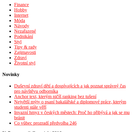
Finance
Hobby
Internet
Móda
Návody
Nezařazené
Podnikání
Styl
Tipy & rady
Zajimavosti
Zdraví
Životní styl
Novinky
Duševní zdraví dětí a dospívajících a jak poznat správný čas
pro návštěvu odborníka
Anchor text, kterým ničíš ranking bez tušení
Největší mýty o psaní bakalářské a diplomové práce, kterým
studenti stále věří
Invazní hmyz v českých městech: Proč ho přibývá a jak se mu
bránit
Co vůbec prozradí předvolba 246